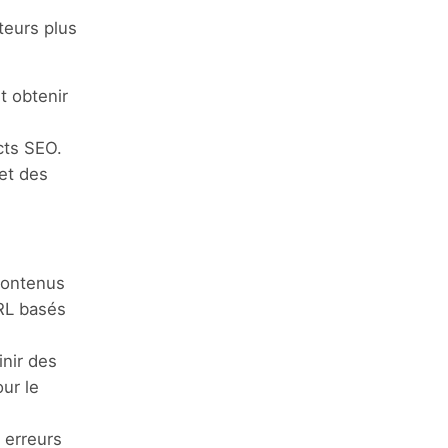
teurs plus
t obtenir
cts SEO.
met des
contenus
URL basés
inir des
ur le
 erreurs