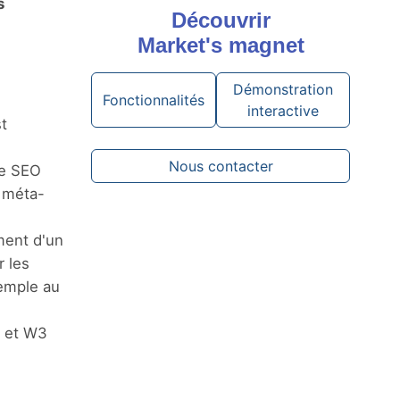
s
Découvrir
Market's magnet
Démonstration
Fonctionnalités
interactive
t
Nous contacter
ne SEO
x méta-
ment d'un
r les
emple au
 et W3