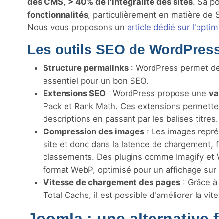
des CMS
,
> 40% de l'intégralité des sites
. Sa p
fonctionnalités
, particulièrement en matière de 
Nous vous proposons un
article dédié sur l'opt
Les outils SEO de WordPres
Structure permalinks
: WordPress permet de 
essentiel pour un bon SEO.
Extensions SEO
: WordPress propose une
va
Pack et Rank Math. Ces extensions permetten
descriptions en passant par les balises titres.
Compression des images
: Les images repré
site et donc dans la latence de chargement, 
classements. Des plugins comme Imagify et
format WebP, optimisé pour un affichage sur 
Vitesse de chargement des pages
: Grâce 
Total Cache, il est possible d'améliorer la vi
Joomla : une alternative f