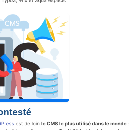
, Typo3, Wix et Squarespace.
ontesté
dPress
est de loin
le CMS le plus utilisé dans le monde