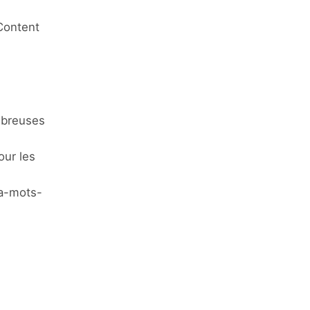
Content
mbreuses
our les
ta-mots-