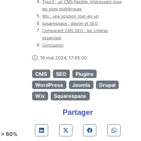
Typo3 : un CMS flexible, intéressant pour
les sites multilingues
Wix : une solution tout-en-un
Squarespace : design et SEO
Comparatif CMS SEO : les critères
essentiels
Conclusion
16 mai 2024, 17:45:00
CMS
SEO
Plugins
WordPress
Joomla
Drupal
Wix
Squarespace
Partager
:
> 60%