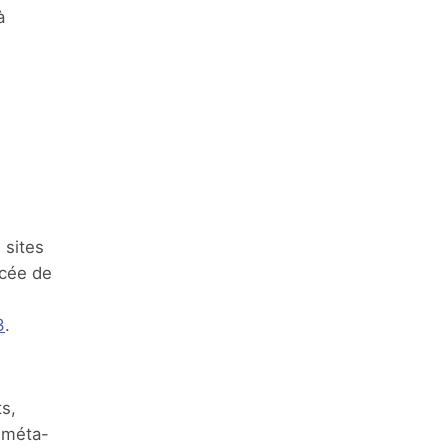
à
 sites
ncée de
3
.
s,
 méta-