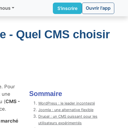
Ouvrir l'app
 nous
S'inscrire
e - Quel CMS choisir
e. Pour
Sommaire
t une
u (
CMS -
WordPress : le leader incontesté
ce.
Joomla : une alternative flexible
Drupal : un CMS puissant pour les
e marché
utilisateurs expérimentés