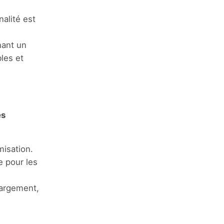
alité est
nant un
les et
es
misation.
e pour les
hargement,