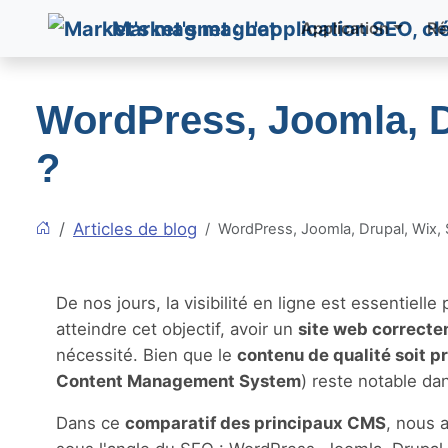
Market's magnet
Application
Ré
WordPress, Joomla, D
?
Articles de blog
WordPress, Joomla, Drupal, Wix,
De nos jours, la visibilité en ligne est essentiel
atteindre cet objectif, avoir un
site web correcte
nécessité. Bien que le
contenu de qualité soit p
Content Management System
) reste notable d
Dans ce
comparatif des principaux CMS
, nous 