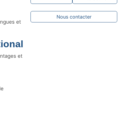
Nous contacter
angues et
tional
antages et
de