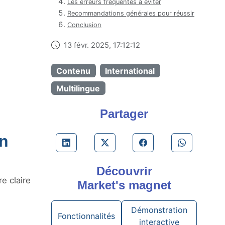
Les erreurs fréquentes à éviter
Recommandations générales pour réussir
Conclusion
13 févr. 2025, 17:12:12
Contenu
International
Multilingue
Partager
un
Découvrir
e claire
Market's magnet
Démonstration
Fonctionnalités
interactive