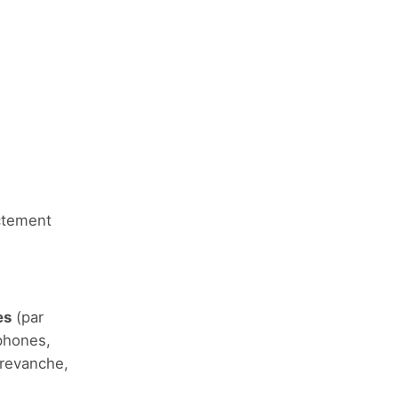
ectement
es
(par
phones,
 revanche,