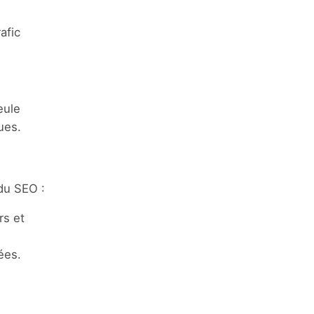
afic
eule
ues.
 du SEO :
rs et
ées.