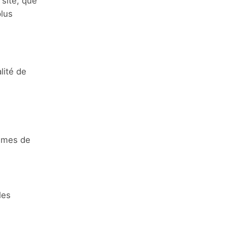
 site, que
plus
lité de
lèmes de
les