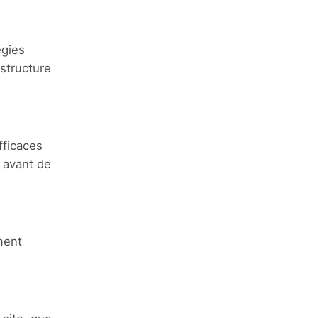
égies
structure
fficaces
t avant de
ment