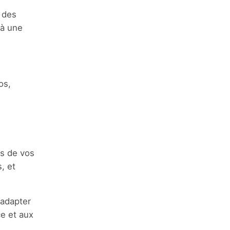
 des
 à une
os,
es de vos
, et
'adapter
e et aux