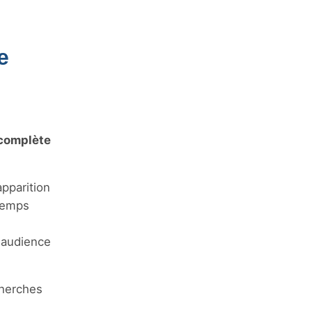
e
 complète
apparition
 temps
e audience
cherches