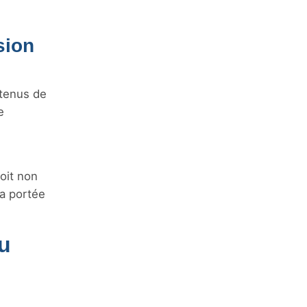
sion
ntenus de
e
oit non
la portée
u