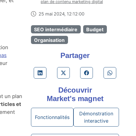
er, et
plan de contenu marketing digital
25 mai 2024, 12:12:00
SEO intermédiaire
Budget
Organisation
tion
Partager
nas
leur
Découvrir
nt un plan
Market's magnet
ticles et
ilement
Démonstration
Fonctionnalités
interactive