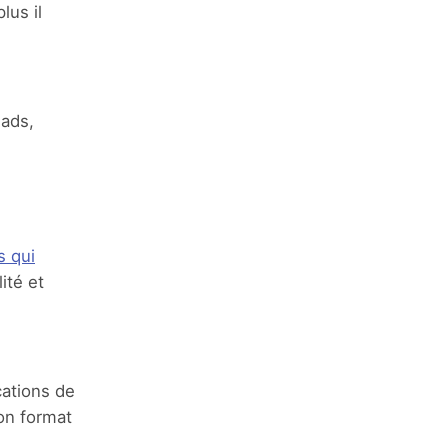
lus il
eads,
s qui
ité et
cations de
son format