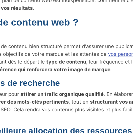
un plan de contenu web est indispensable, comment le cré
 vos résultats
.
 de contenu web ?
n de contenu bien structuré permet d'assurer une publica
s objectifs de votre marque et les attentes de
vos perso
ant dès le départ le
type de contenu
, leur fréquence et 
érence qui renforcera votre image de marque
.
rs de recherche
jeur pour
attirer un trafic organique qualifié
. En élabora
grer des mots-clés pertinents
, tout en
structurant vos ar
SEO. Cela rendra vos contenus plus visibles et plus fac
meilleure allocation des ressources