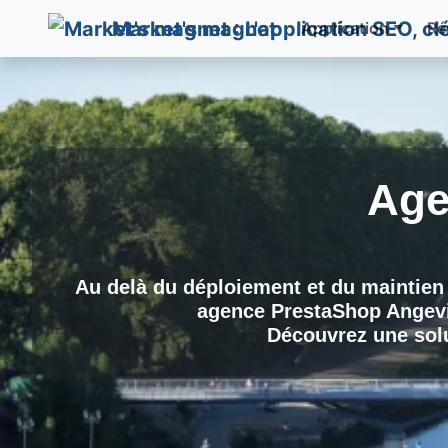
Market's magnet
Application
Ré
Age
Au delà du déploiement et du maintien 
agence PrestaShop
Angevi
Découvrez une solu