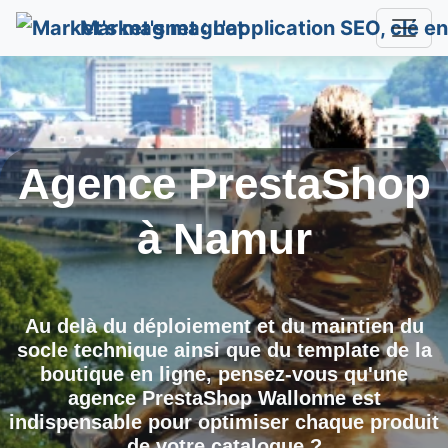
Market's magnet
Agence PrestaShop
à
Namur
Au delà du déploiement et du maintien du
socle technique ainsi que du template de la
boutique en ligne, pensez-vous qu'une
agence PrestaShop
Wallonne est
indispensable pour optimiser chaque produit
de votre catalogue ?