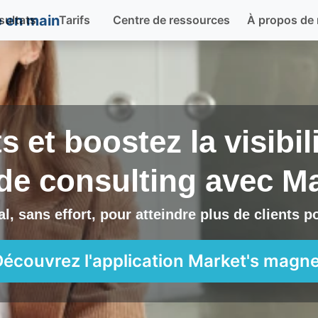
sultats
Tarifs
Centre de ressources
À propos de
ts et boostez la visibi
 de consulting avec
Ma
l, sans effort, pour atteindre plus de clients 
Découvrez l'application
Market's magne