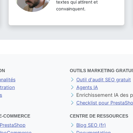
textes qui attirent et
convainquent.
ON
OUTILS MARKETING GRATUI
nalités
Outil d'audit SEO gratuit
ration
Agents IA
s
Enrichissement IA des 
Checklist pour PrestaSh
E-COMMERCE
CENTRE DE RESSOURCES
PrestaShop
Blog SEO (fr)
 WooCommerce
Documentation