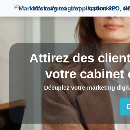
Market's magnet
Application
Ré
Attirez des clien
votre cabinet
Décuplez votre marketing digita