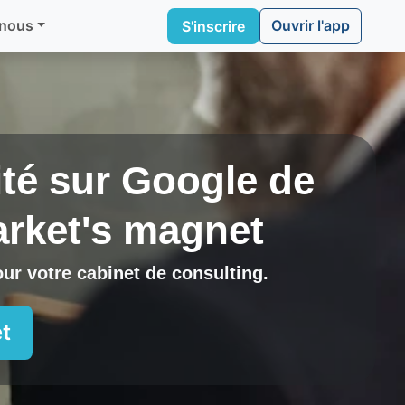
Ouvrir l'app
 nous
S'inscrire
lité sur Google de
rket's magnet
pour
votre cabinet de consulting
.
t