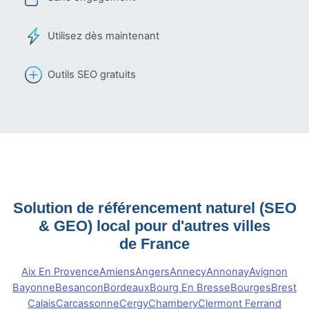
Utilisez dès maintenant
Outils SEO gratuits
Solution de référencement naturel (SEO
& GEO) local pour d'autres villes
de France
Aix En Provence
Amiens
Angers
Annecy
Annonay
Avignon
Bayonne
Besancon
Bordeaux
Bourg En Bresse
Bourges
Brest
Calais
Carcassonne
Cergy
Chambery
Clermont Ferrand