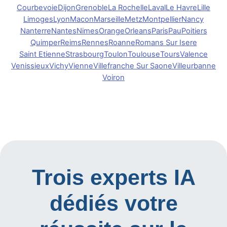
Courbevoie
Dijon
Grenoble
La Rochelle
Laval
Le Havre
Lille
Limoges
Lyon
Macon
Marseille
Metz
Montpellier
Nancy
Nanterre
Nantes
Nimes
Orange
Orleans
Paris
Pau
Poitiers
Quimper
Reims
Rennes
Roanne
Romans Sur Isere
Saint Etienne
Strasbourg
Toulon
Toulouse
Tours
Valence
Venissieux
Vichy
Vienne
Villefranche Sur Saone
Villeurbanne
Voiron
Trois experts IA
dédiés votre