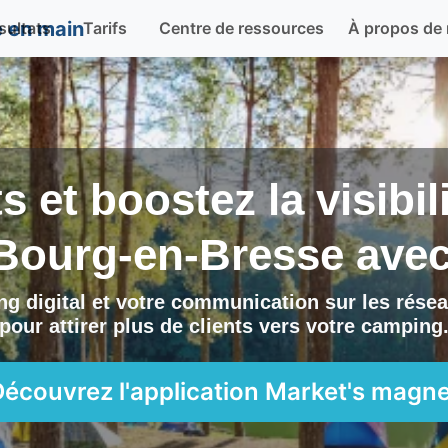
sultats
Tarifs
Centre de ressources
À propos de
ts et boostez la visibi
Bourg-en-Bresse
ave
g digital et votre communication sur les résea
pour attirer plus de clients vers
votre camping
Découvrez l'application
Market's magne