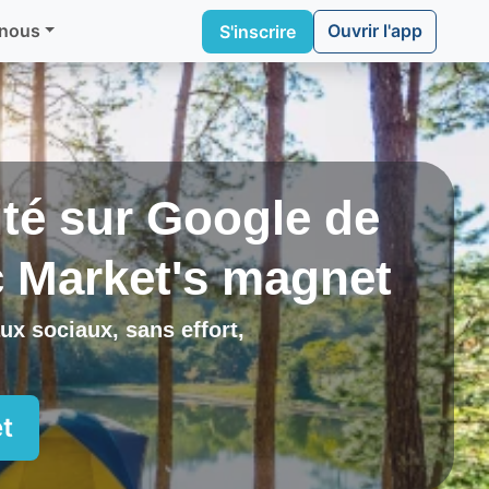
Ouvrir l'app
 nous
S'inscrire
lité sur Google de
c
Market's magnet
ux sociaux, sans effort,
.
t