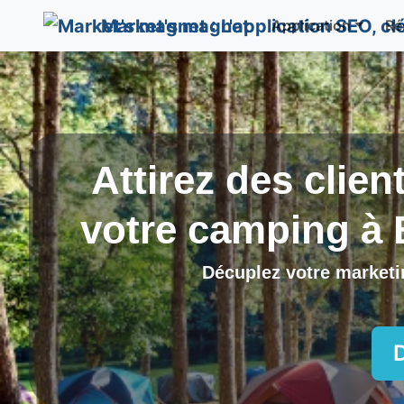
Market's magnet
Application
Ré
Attirez des clien
votre camping à
Décuplez votre marketin