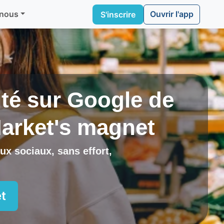
Ouvrir l'app
 nous
S'inscrire
lité sur Google de
arket's magnet
ux sociaux, sans effort,
t