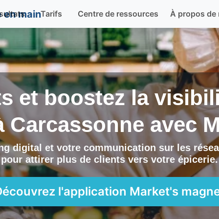
sultats
Tarifs
Centre de ressources
À propos de
ts et boostez la visibi
 à
Carcassonne
avec
M
g digital et votre communication sur les résea
pour attirer plus de clients vers
votre épicerie
.
Découvrez l'application
Market's magne