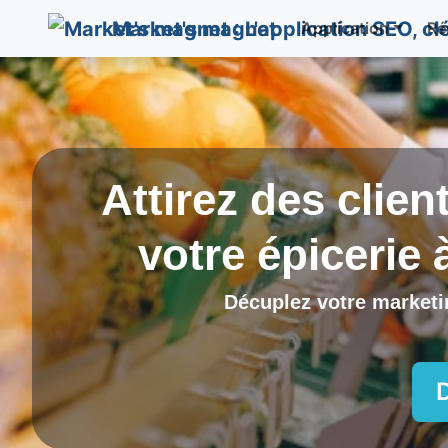
Market's magnet
Application
Ré
Attirez des clien
votre épicerie
Décuplez votre marketin