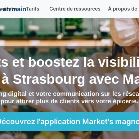
sultats
Tarifs
Centre de ressources
À propos de
ts et boostez la visibi
 à
Strasbourg
avec
Ma
g digital et votre communication sur les résea
pour attirer plus de clients vers
votre épicerie
.
Découvrez l'application
Market's magne