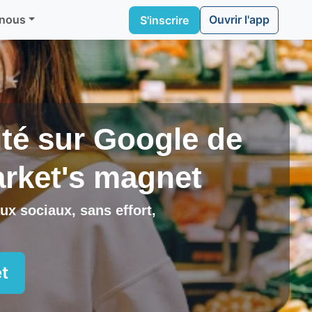
Ouvrir l'app
 nous
S'inscrire
lité sur Google de
rket's magnet
ux sociaux, sans effort,
t