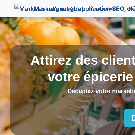
Market's magnet
Application
Ré
Attirez des clien
votre épicerie
Décuplez votre marketin