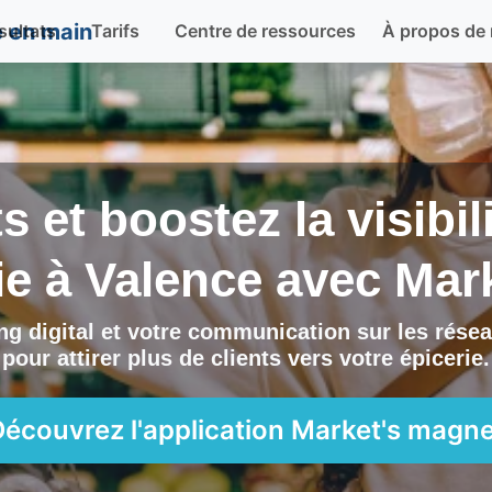
sultats
Tarifs
Centre de ressources
À propos de
ts et boostez la visibi
ie à
Valence
avec
Mar
g digital et votre communication sur les résea
pour attirer plus de clients vers
votre épicerie
.
Découvrez l'application
Market's magne