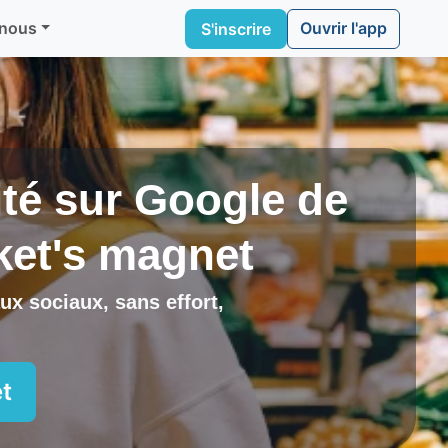
Ouvrir l'app
 nous
S'inscrire
lité sur Google de
ket's magnet
ux sociaux, sans effort,
t