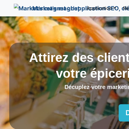
Market's magnet
Application
Ré
Attirez des clien
votre épicer
Décuplez votre marketin