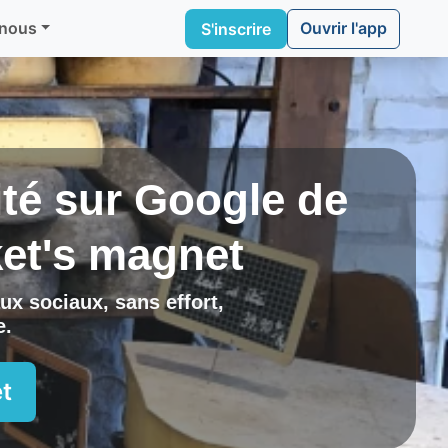
Ouvrir l'app
 nous
S'inscrire
lité sur Google de
et's magnet
ux sociaux, sans effort,
e
.
t