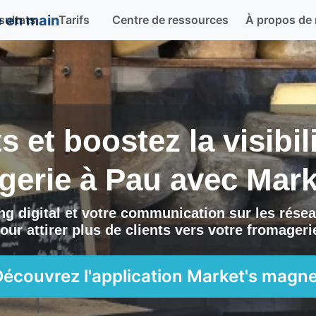
sultats
Tarifs
Centre de ressources
À propos de
ts et boostez la visibi
gerie à
Pau
avec
Mark
g digital et votre communication sur les résea
our attirer plus de clients vers
votre fromageri
Découvrez l'application
Market's magne