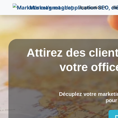
Market's magnet
Application
Ré
Attirez des clien
votre offi
Décuplez votre marketin
pour 