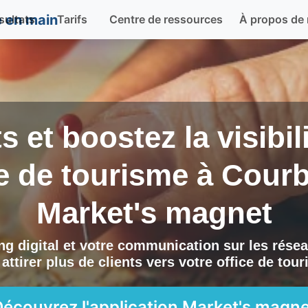
sultats
Tarifs
Centre de ressources
À propos de
ts et boostez la visibi
ce de tourisme à
Courb
Market's magnet
g digital et votre communication sur les résea
attirer plus de clients vers
votre office de tou
Découvrez l'application
Market's magne