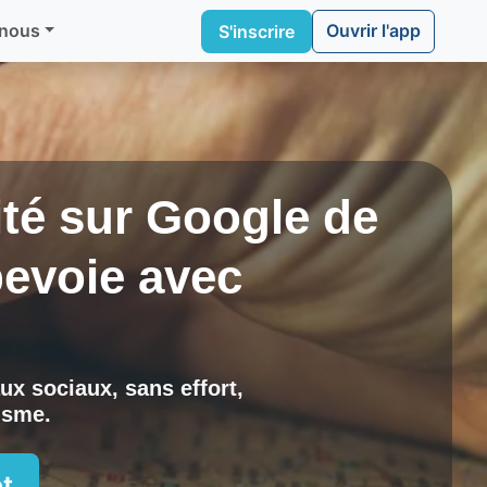
Ouvrir l'app
 nous
S'inscrire
lité sur Google de
evoie
avec
ux sociaux, sans effort,
risme
.
t