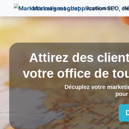
Market's magnet
Application
Ré
Attirez des clien
votre office de t
Décuplez votre marketin
pour 