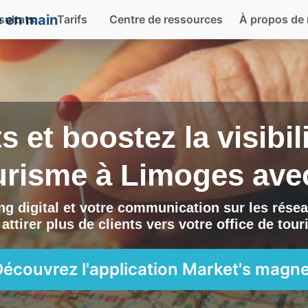
sultats
Tarifs
Centre de ressources
À propos de
ts et boostez la visibi
ourisme à
Limoges
ave
g digital et votre communication sur les résea
attirer plus de clients vers
votre office de tou
Découvrez l'application
Market's magne