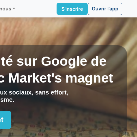
Ouvrir l'app
 nous
S'inscrire
lité sur Google de
c
Market's magnet
ux sociaux, sans effort,
risme
.
t