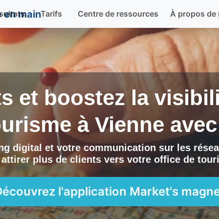
sultats
Tarifs
Centre de ressources
À propos de
ts et boostez la visibi
tourisme à
Vienne
ave
g digital et votre communication sur les résea
attirer plus de clients vers
votre office de tou
Découvrez l'application
Market's magne