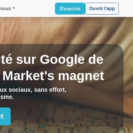
Ouvrir l'app
 nous
S'inscrire
lité sur Google de
c
Market's magnet
ux sociaux, sans effort,
risme
.
t