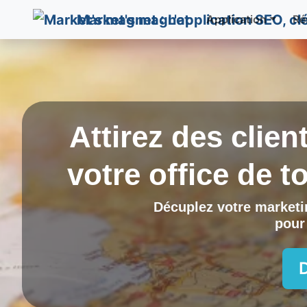
Market's magnet
Application
Ré
Attirez des clien
votre office de 
Décuplez votre marketin
pour 