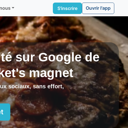
Ouvrir l'app
 nous
S'inscrire
lité sur Google de
ket's magnet
ux sociaux, sans effort,
t