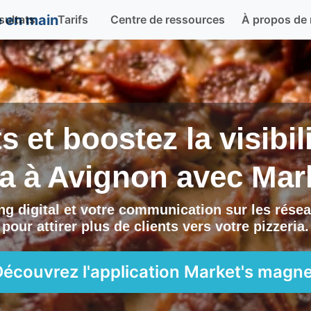
sultats
Tarifs
Centre de ressources
À propos de
ts et boostez la visibi
ia à
Avignon
avec
Mar
g digital et votre communication sur les résea
pour attirer plus de clients vers
votre pizzeria
.
Découvrez l'application
Market's magne