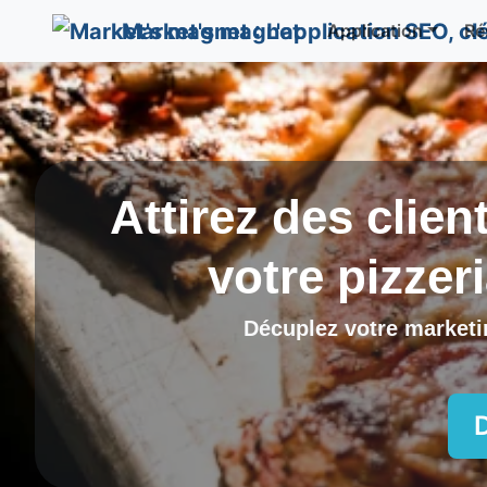
Market's magnet
Application
Ré
Attirez des clien
votre pizzer
Décuplez votre marketin