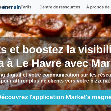
sultats
Tarifs
Centre de ressources
À propos de
ts et boostez la visibi
ia à
Le Havre
avec
Mar
g digital et votre communication sur les résea
pour attirer plus de clients vers
votre pizzeria
.
Découvrez l'application
Market's magne