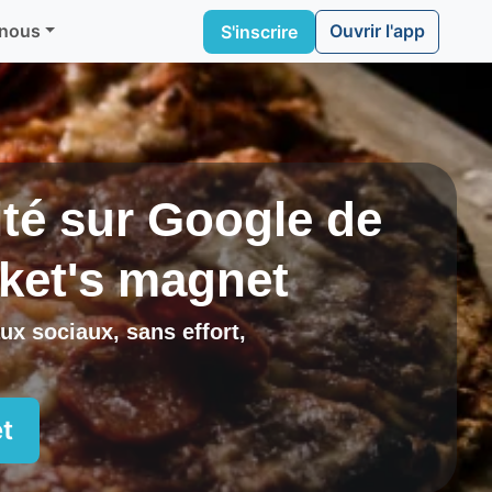
Ouvrir l'app
 nous
S'inscrire
lité sur Google de
ket's magnet
ux sociaux, sans effort,
t