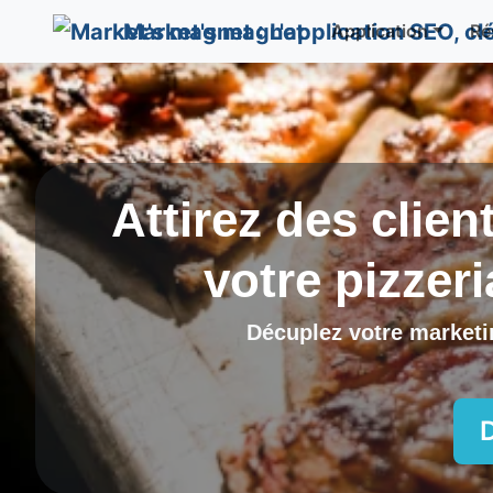
Market's magnet
Application
Ré
Attirez des clien
votre pizzer
Décuplez votre marketin