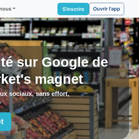
Ouvrir l'app
 nous
S'inscrire
lité sur Google de
ket's magnet
ux sociaux, sans effort,
.
t