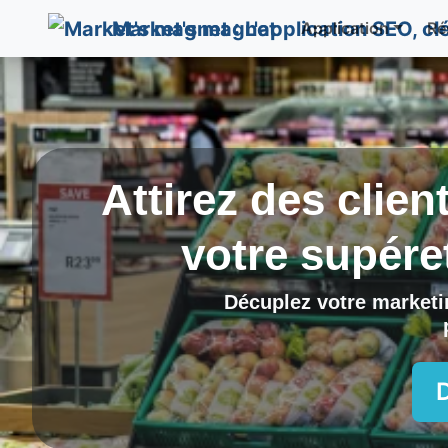
Market's magnet
Application
Ré
Attirez des clien
votre supére
Décuplez votre marketin