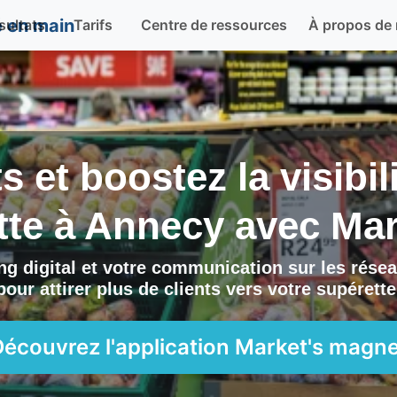
sultats
Tarifs
Centre de ressources
À propos de
ts et boostez la visibi
tte à
Annecy
avec
Mar
g digital et votre communication sur les résea
pour attirer plus de clients vers
votre supérette
Découvrez l'application
Market's magne