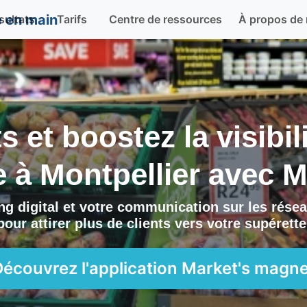
sultats
Tarifs
Centre de ressources
À propos de
ts et boostez la visibi
e à
Montpellier
avec
M
g digital et votre communication sur les résea
pour attirer plus de clients vers
votre supérette
Découvrez l'application
Market's magne