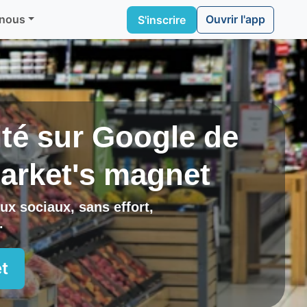
Ouvrir l'app
 nous
S'inscrire
lité sur Google de
arket's magnet
ux sociaux, sans effort,
.
t