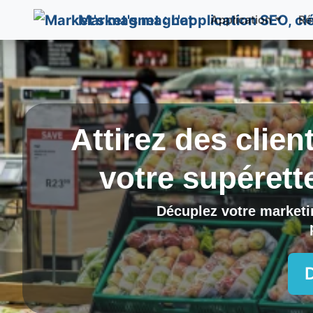
Market's magnet
Application
Ré
Attirez des clien
votre supérett
Décuplez votre marketin