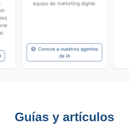
o
equipo de marketing digital.
eb
ales
orar
l.
Conoce a nuestros agentes
O
de IA
Guías y artículos