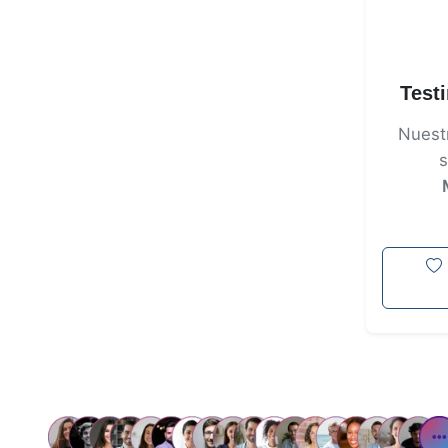
Test
Nuest
s