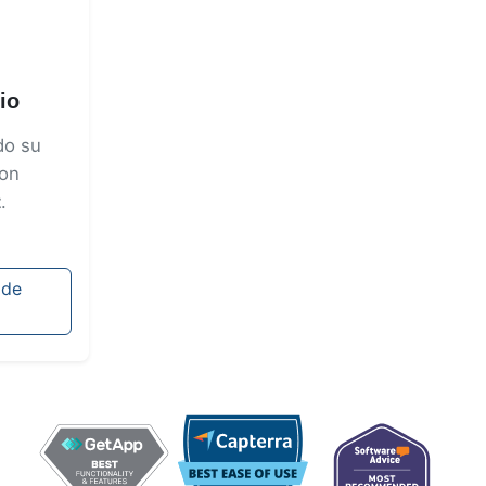
io
do su
con
t
.
 de