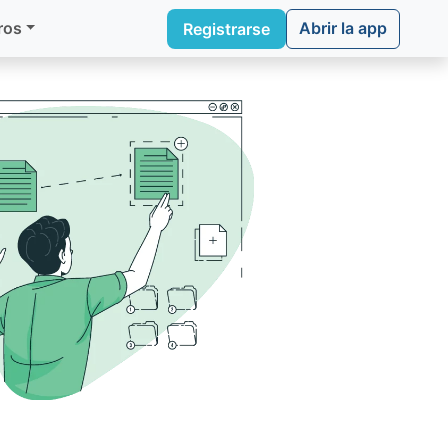
Abrir la app
ros
Registrarse