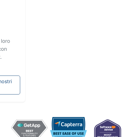
 loro
con
t
.
nostri