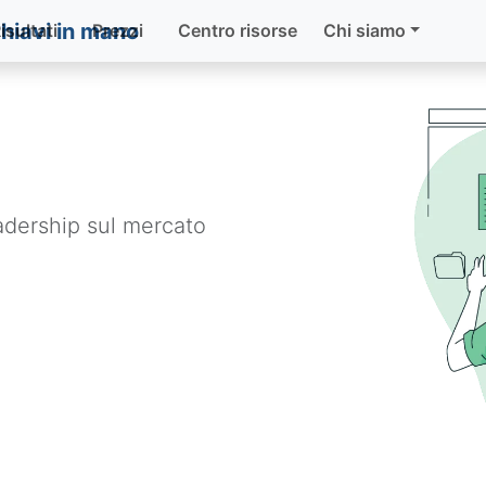
isultati
Prezzi
Centro risorse
Chi siamo
eadership sul mercato