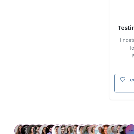
Testi
I nost
l
Le